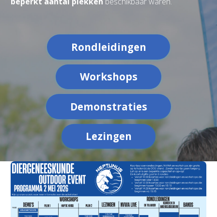
beperkt aantal plekken
beschikbaar
waren
.
Rondleidingen
Workshops
Demonstraties
Lezingen