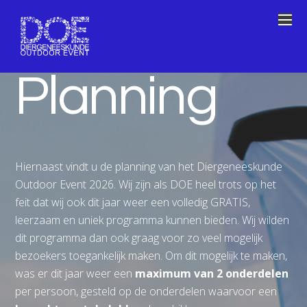
Planning
Hiernaast vindt u de planning van het Diergeneeskunde
Outdoor Event 2026. Wij zijn als DOE heel trots op het
feit dat wij ook dit jaar weer een volledig GRATIS,
leerzaam en uniek programma kunnen bieden. Wij wilden
dit programma dan ook graag
voor zo veel mogelijk
bezoekers toegankelijk maken.
Om dit mogelijk te maken,
was er dit jaar weer een
maximum van 2 onderdelen
per persoon, gesteld op
de
onderdelen waarvoor een