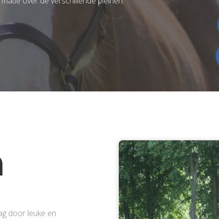
ormatie over de verschillende pleinen.
n
ag door leuke en