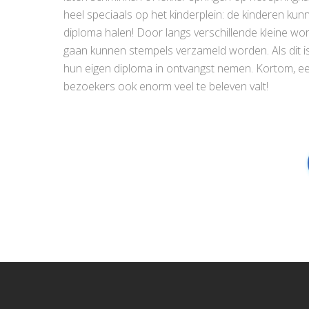
heel speciaals op het kinderplein: de kinderen ku
diploma halen! Door langs verschillende kleine w
gaan kunnen stempels verzameld worden. Als dit is
hun eigen diploma in ontvangst nemen. Kortom, e
bezoekers ook enorm veel te beleven valt!