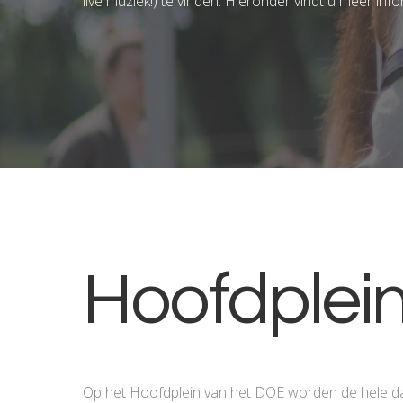
live muziek!) te vinden. Hieronder vindt u meer inf
Hoofdplei
Op het Hoofdplein van het DOE worden de hele d