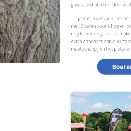
gave activiteiten rondom vee
Dit jaar is in verband met h
met Boeren voor Morgen, di
nog leuker en groter te mak
extra aandacht aan duurzam
maatschappij en het plattela
Boere