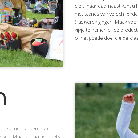
dier, maar daarnaast kunt u h
met stands van verschillende
(ras)verenigingen. Maak voor
kijkje te nemen bij de produc
of het goede doel die de kr
n
en, kunnen kinderen zich
sen. Maar dit jaar is er iets