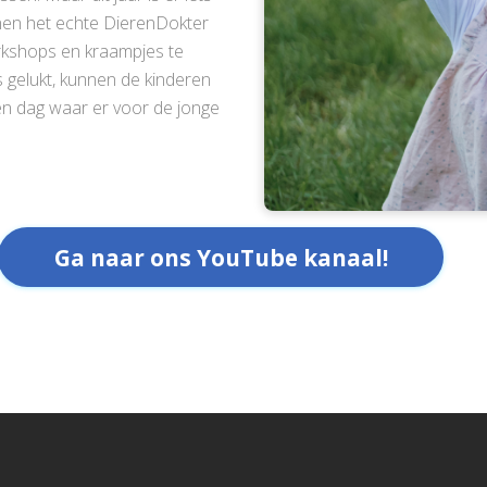
nnen het echte DierenDokter
orkshops en kraampjes te
 gelukt, kunnen de kinderen
en dag waar er voor de jonge
Ga naar ons YouTube kanaal!