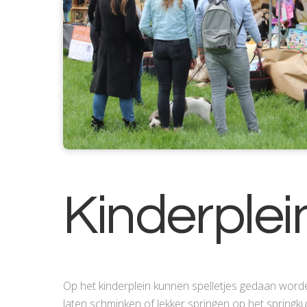
Kinderplei
Op het kinderplein kunnen spelletjes gedaan word
laten schminken of lekker springen op het springkus