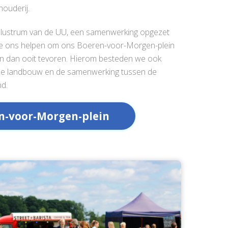
houderij.
et lustrum van de UU, een samenwerking opgezet
e ons helpen om ons Boeren-voor-Morgen-plein
en dan ooit tevoren. Hierom besteden we ook
e landbouw en de samenwerking tussen de
nd.
n-voor-Morgen-plein