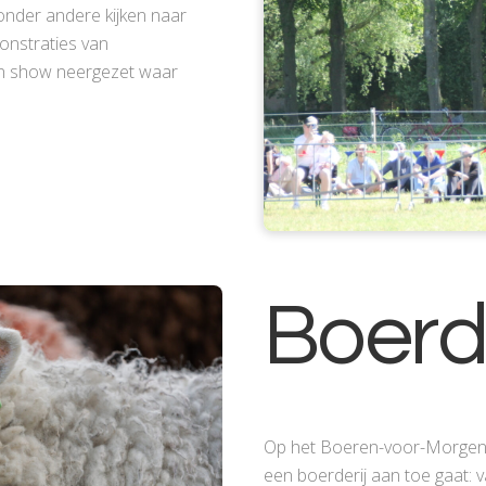
nder andere kijken naar
onstraties van
een show neergezet waar
Boerde
Op het Boeren-voor-Morgen-p
een boerderij aan toe gaat: