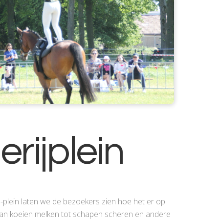
rijplein
lein laten we de bezoekers zien hoe het er op
 van koeien melken tot schapen scheren en andere