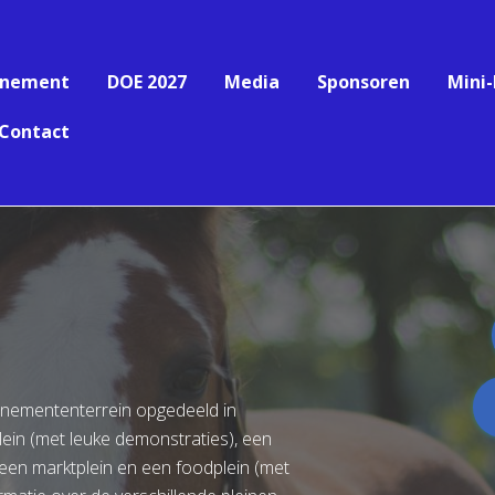
enement
DOE 2027
Media
Sponsoren
Mini
Contact
enemententerrein opgedeeld in
plein (met leuke demonstraties), een
 een marktplein en een foodplein (met